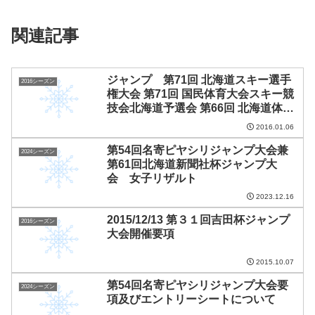
関連記事
ジャンプ 第71回 北海道スキー選手
2016シーズン
権大会 第71回 国民体育大会スキー競
技会北海道予選会 第66回 北海道体育
大会スキー競技会 第68回 南・北北海
2016.01.06
道高等学校スキー選手権大会
第54回名寄ピヤシリジャンプ大会兼
2024シーズン
第61回北海道新聞社杯ジャンプ大
会 女子リザルト
2023.12.16
2015/12/13 第３１回吉田杯ジャンプ
2016シーズン
大会開催要項
2015.10.07
第54回名寄ピヤシリジャンプ大会要
2024シーズン
項及びエントリーシートについて