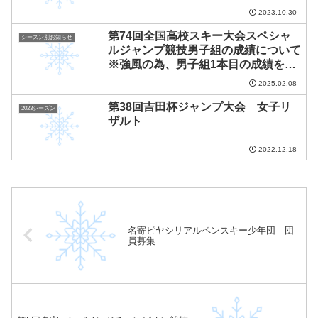
2023.10.30
第74回全国高校スキー大会スペシャ
シーズン別お知らせ
ルジャンプ競技男子組の成績について
※強風の為、男子組1本目の成績を採
用しています。女子組の競技は本日キ
2025.02.08
ャンセルとなりました。
第38回吉田杯ジャンプ大会 女子リ
2023シーズン
ザルト
2022.12.18
名寄ピヤシリアルペンスキー少年団 団
員募集