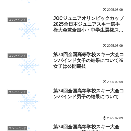
2025.03.09
JOCジュニアオリンピックカップ
コンバインド
2025全日本ジュニアスキー選手
権大会兼全国小・中学生選抜スキ
ー大会コンバインドジャンプ競
技 女子組の結果及び後半クロス
2025.03.09
カントリーのスタートリストにつ
いて
第74回全国高等学校スキー大会コ
コンバインド
ンバインド女子の結果について※
女子は公開競技
2025.02.09
第74回全国高等学校スキー大会コ
コンバインド
ンバインド男子の結果について
2025.02.09
第74回全国高等学校スキー大会
コンバインド