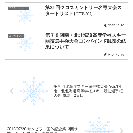
会北海道予選会 ノルディック競技
第31回クロスカントリー名寄大会ス
（クロスカントリー種目）フリー 結
クロスカントリー
タートリストについて
果
2025.12.20
第７８回南・北北海道高等学校スキー
コンバインド
競技選手権大会コンバインド競技の結
果について
2025.12.19
第70回北海道スキー選手権大会 第67回
南・北北海道高等学校スキー競技選手権
大会 成績 2日目
2015/07/26 サンピラー国体記念第13回サ