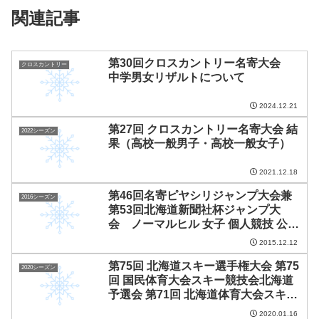
関連記事
第30回クロスカントリー名寄大会
クロスカントリー
中学男女リザルトについて
2024.12.21
第27回 クロスカントリー名寄大会 結
2022シーズン
果（高校一般男子・高校一般女子）
2021.12.18
第46回名寄ピヤシリジャンプ大会兼
2016シーズン
第53回北海道新聞社杯ジャンプ大
会 ノーマルヒル 女子 個人競技 公式
成績表
2015.12.12
第75回 北海道スキー選手権大会 第75
2020シーズン
回 国民体育大会スキー競技会北海道
予選会 第71回 北海道体育大会スキー
競技会 第98回 全日本スキー選手権大
2020.01.16