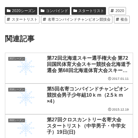
2020シーズン
コンバインド
スタートリスト
2020
スタートリスト
名寄コンバインドチャンピオン競技会
複合
関連記事
第72回北海道スキー選手権大会 第72
2017シーズン
回国民体育大会スキー競技会北海道予
選会 第68回北海道体育大会スキー競
技会 第69回南・北北海道高等学校ス
2017.01.11
キー競技選手権大会 ジャンプ種目
第5回名寄コンバインドチャンピオン
結果第72回北海道スキー選手権大会
2016シーズン
競技会男子少年組10ｋｍ（2.5ｋｍ
第72回国民体育大会スキー競技会北
×4）
海道予選会 第68回北海道体育大会ス
キー競技会 第69回南・北北海道高等
2015.12.19
学校スキー競技選手権大会 ジャンプ
第27回クロスカントリー名寄大会
種目 結果
2022シーズン
スタートリスト（中学男子・中学女
子）19日(日)