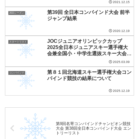
2021.12.15
第39回 全日本コンバインド大会 前半
2021シーズン
ジャンプ結果
2020.12.19
JOCジュニアオリンピックカップ
スタートリスト
2025全日本ジュニアスキー選手権大
会兼全国小・中学生選抜スキー大会コ
ンバインドジャンプ競技 男子組の結
2025.03.09
果及び後半クロスカントリー競技のス
第８１回北海道スキー選手権大会コン
タートリストについて※悪天候の為、
コンバインド
バインド競技の結果について
前日のＰＣＲを採用しています。
2025.12.19
第9回名寄コンバインドチャンピオン競技
大会 第38回全日本コンバインド大会 エン
トリーリスト