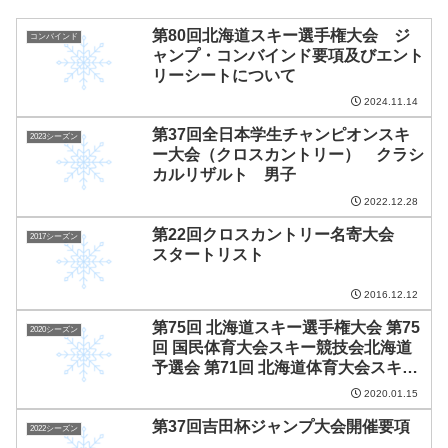
第80回北海道スキー選手権大会 ジ
コンバインド
ャンプ・コンバインド要項及びエント
リーシートについて
2024.11.14
第37回全日本学生チャンピオンスキ
2023シーズン
ー大会（クロスカントリー） クラシ
カルリザルト 男子
2022.12.28
第22回クロスカントリー名寄大会
2017シーズン
スタートリスト
2016.12.12
第75回 北海道スキー選手権大会 第75
2020シーズン
回 国民体育大会スキー競技会北海道
予選会 第71回 北海道体育大会スキー
競技会 第98回 全日本スキー選手権大
2020.01.15
会北海道予選会 ノルディック競技(ク
第37回吉田杯ジャンプ大会開催要項
ロスカントリー種目) 結果
2022シーズン