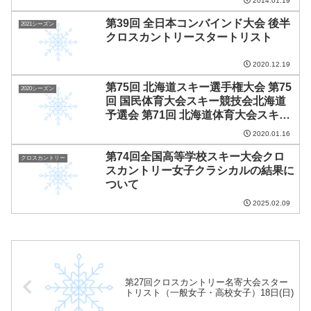
2014.01.19
第39回 全日本コンバインド大会 後半
2021シーズン
クロスカントリースタートリスト
2020.12.19
第75回 北海道スキー選手権大会 第75
2020シーズン
回 国民体育大会スキー競技会北海道
予選会 第71回 北海道体育大会スキー
競技会 第98回 全日本スキー選手権大
2020.01.16
会北海道予選会 ノルディック競技
第74回全国高等学校スキー大会クロ
（クロスカントリー種目）フリー 結
クロスカントリー
スカントリー女子クラシカルの結果に
果
ついて
2025.02.09
第27回クロスカントリー名寄大会スター
トリスト（一般女子・高校女子）18日(日)