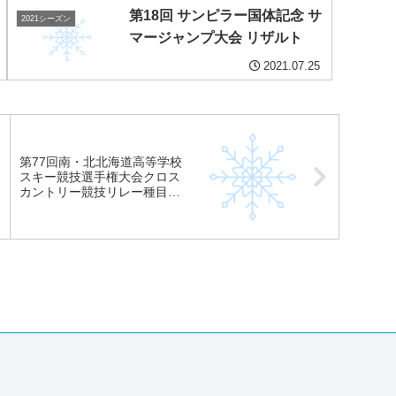
第18回 サンピラー国体記念 サ
北海道予選会 クロスカントリ
2021シーズン
マージャンプ大会 リザルト
ー リレー 結果
2021.07.25
第77回南・北北海道高等学校
スキー競技選手権大会クロス
カントリー競技リレー種目の
結果について※南北海道女子
の結果は出場が無かった為未
掲載